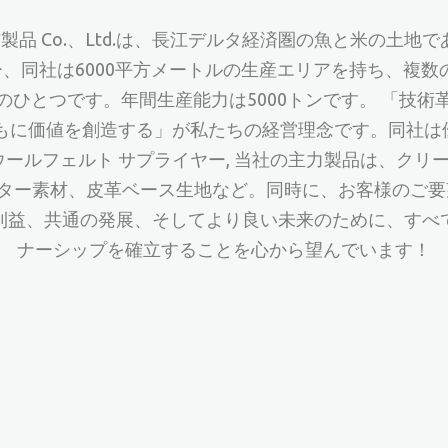
不織布製品 Co.、Ltd.は、長江デルタ経済圏の魚と米の
ー
、同社は6000平方メートルの生産エリアを持ち、複
ひとつです。年間生産能力は5000トンです。 「技
ともに価値を創造する」が私たちの経営理念です。同社は
ウールフェルト サプライヤー
, 当社の主力製品は、ク
ィルター素材、皮革ベース生地など。同時に、お客様のご
利益、共通の発展、そしてより良い未来のために、すべ
ナーシップを確立することを心から望んでいます！