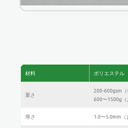
材料
ポリエステル
200-600gs
重さ
600〜150
厚さ
1.0〜5.0