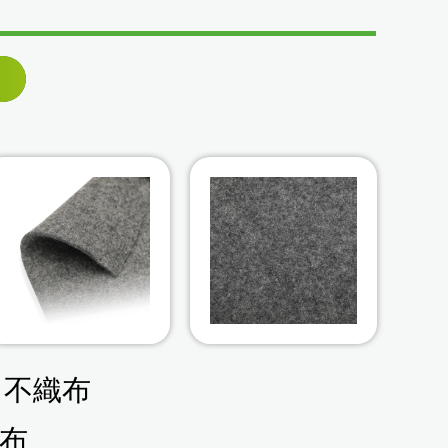
ト不織布
布