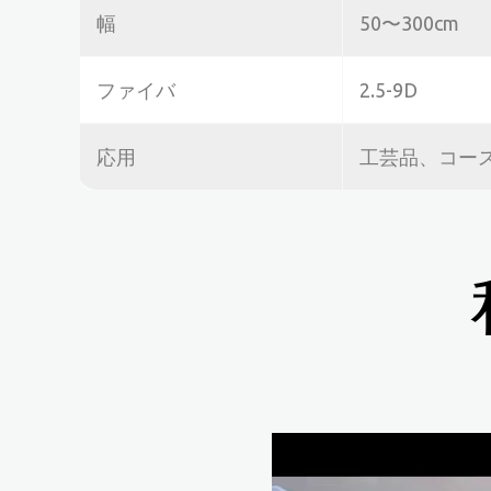
幅
50〜300cm
ファイバ
2.5-9D
応用
工芸品、コー